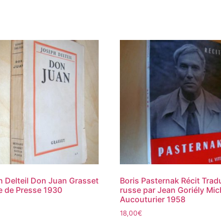
 Delteil Don Juan Grasset
Boris Pasternak Récit Trad
e de Presse 1930
russe par Jean Goriély Mic
Aucouturier 1958
18,00
€