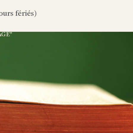
urs fériés)
AGE"