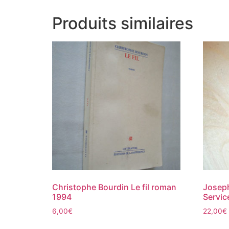
Produits similaires
Christophe Bourdin Le fil roman
Joseph
1994
Servic
6,00
€
22,00
€