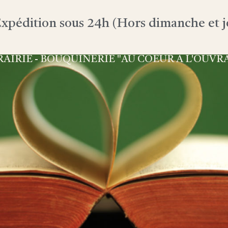
xpédition sous 24h (Hors dimanche et jo
RAIRIE - BOUQUINERIE "AU COEUR À L'OUVR