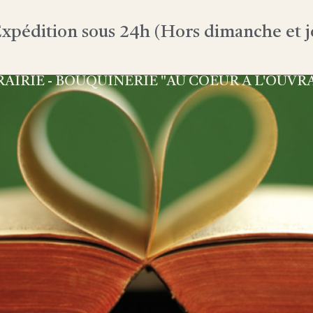
xpédition sous 24h (Hors dimanche et jo
RAIRIE - BOUQUINERIE "AU COEUR À L'OUVR