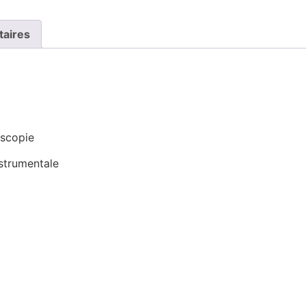
taires
oscopie
nstrumentale