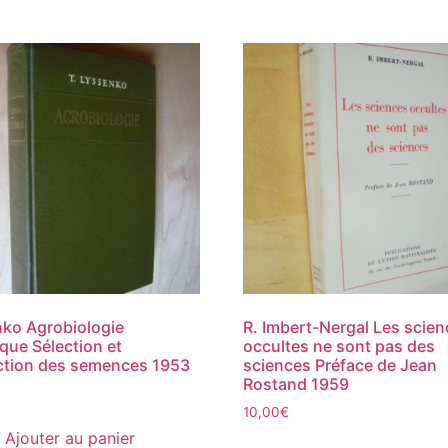
ko Agrobiologie
R. Imbert-Nergal Les scie
que Sélection et
occultes ne sont pas des
ction des semences 1953
sciences Préface de Jean
Rostand 1959
10,00
€
Ajouter au panier