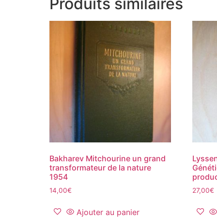
Produits similaires
Bakharev Mitchourine un grand
Lyssen
transformateur de la nature
Généti
1954
produ
14,00
€
27,00
€
Ajouter au panier