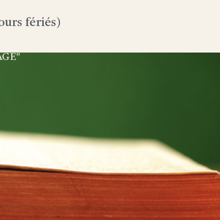
urs fériés)
AGE"