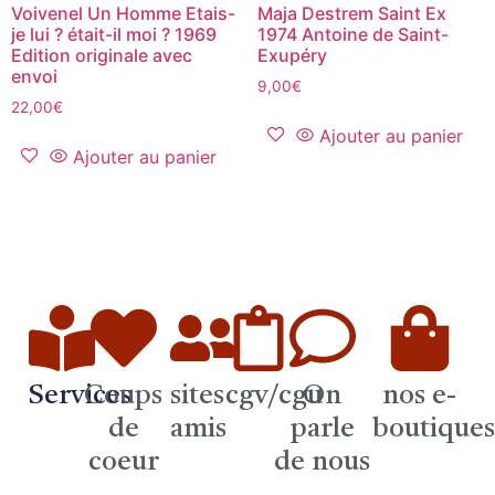
Voivenel Un Homme Etais-
Maja Destrem Saint Ex
je lui ? était-il moi ? 1969
1974 Antoine de Saint-
Edition originale avec
Exupéry
envoi
9,00
€
22,00
€
Ajouter au panier
Ajouter au panier
Services
Coups
sites
cgv/cgu
On
nos e-
de
amis
parle
boutique
coeur
de nous