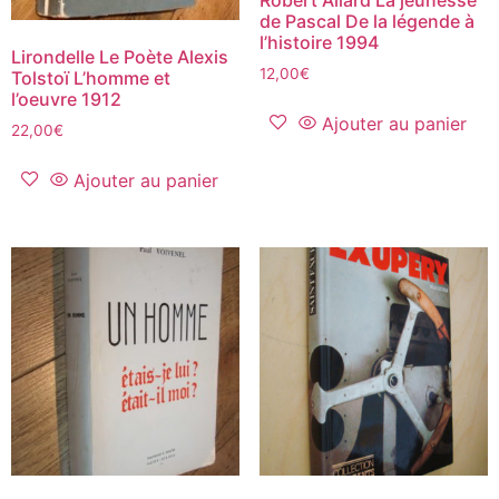
de Pascal De la légende à
l’histoire 1994
Lirondelle Le Poète Alexis
12,00
€
Tolstoï L’homme et
l’oeuvre 1912
Ajouter au panier
22,00
€
Ajouter au panier