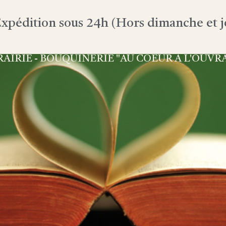
xpédition sous 24h (Hors dimanche et jo
RAIRIE - BOUQUINERIE "AU COEUR À L'OUVR