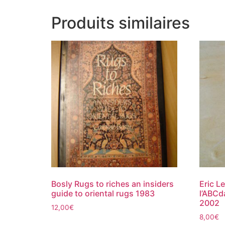
Produits similaires
Bosly Rugs to riches an insiders
Eric Le
guide to oriental rugs 1983
l’ABCd
2002
12,00
€
8,00
€