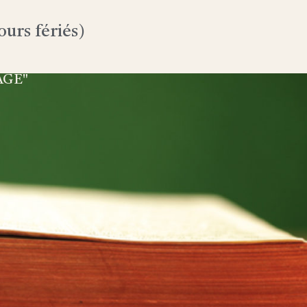
urs fériés)
AGE"