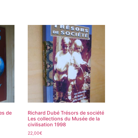
es de
Richard Dubé Trésors de société
Les collections du Musée de la
civilisation 1998
22,00
€