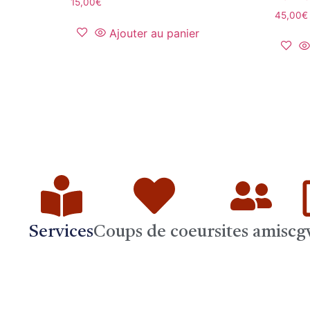
15,00
€
45,00
€
Ajouter au panier
Services
Coups de coeur
sites amis
cg