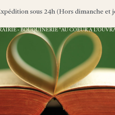
xpédition sous 24h (Hors dimanche et jo
RAIRIE - BOUQUINERIE "AU COEUR À L'OUVR