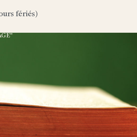
urs fériés)
AGE"