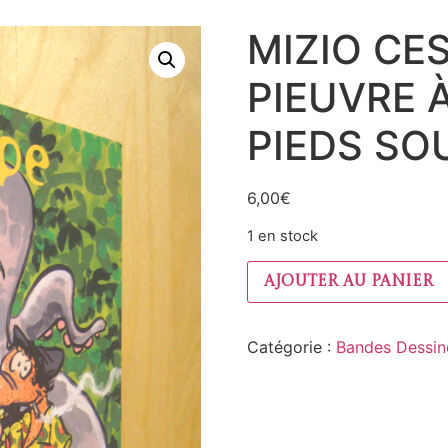
MIZIO CE
PIEUVRE 
PIEDS SO
6,00
€
1 en stock
Ajouter au panier
Catégorie :
Bandes Dessin