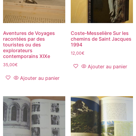
Aventures de Voyages
Coste-Messelière Sur les
racontées par des
chemins de Saint Jacques
touristes ou des
1994
explorateurs
12,00
€
contemporains XIXe
35,00
€
Ajouter au panier
Ajouter au panier