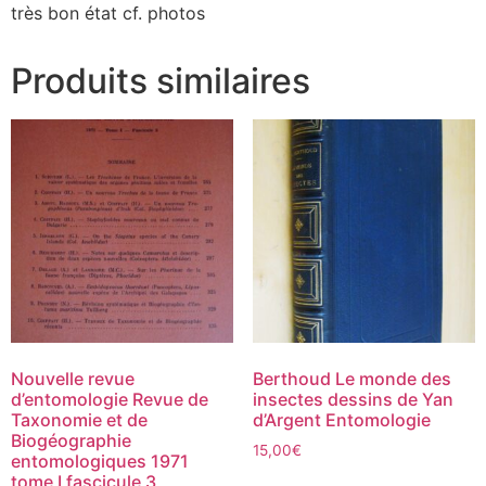
très bon état cf. photos
Produits similaires
Nouvelle revue
Berthoud Le monde des
d’entomologie Revue de
insectes dessins de Yan
Taxonomie et de
d’Argent Entomologie
Biogéographie
15,00
€
entomologiques 1971
tome I fascicule 3