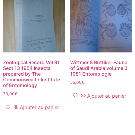
Zoological Record Vol 91
Wittmer & Büttiker Fauna
Sect 13 1954 Insecta
of Saudi Arabia volume 3
prepared by The
1981 Entomologie
Commonwealth Institute
55,00
€
of Entomology
70,00
€
Ajouter au panier
Ajouter au panier