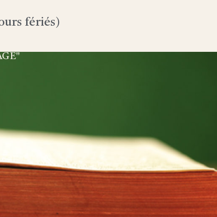
urs fériés)
AGE"