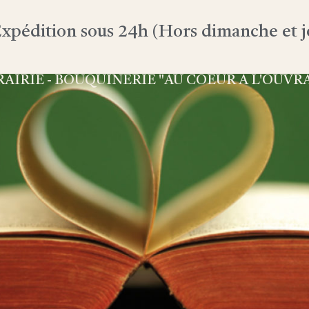
xpédition sous 24h (Hors dimanche et jo
RAIRIE - BOUQUINERIE "AU COEUR À L'OUVR