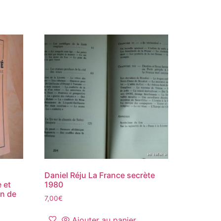
Daniel Réju La France secrète
 et
1980
on de
7,00
€
Ajouter au panier