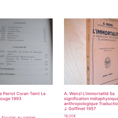
e Perrot Coran Teint Le
A. Wenzl L’immortalité Sa
Rouge 1993
signification métaphysique
anthropologique Traducti
J. Goffinet 1957
18,00
€
Ajouter au panier