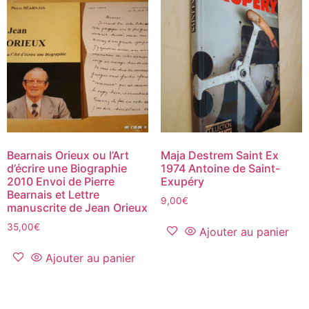
Bearnais Orieux ou l’Art
Maja Destrem Saint Ex
d’écrire une Biographie
1974 Antoine de Saint-
2010 Envoi de Pierre
Exupéry
Bearnais et Lettre
9,00
€
manuscrite de Jean Orieux
35,00
€
Ajouter au panier
Ajouter au panier