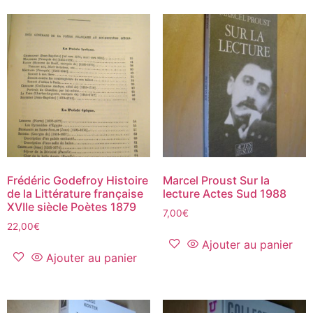
Frédéric Godefroy Histoire
Marcel Proust Sur la
de la Littérature française
lecture Actes Sud 1988
XVIIe siècle Poètes 1879
7,00
€
22,00
€
Ajouter au panier
Ajouter au panier