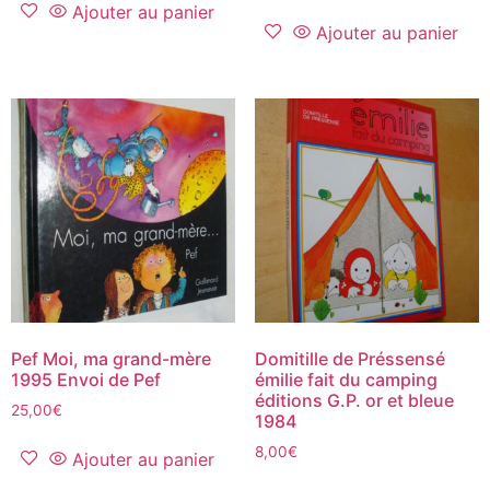
Ajouter au panier
Ajouter au panier
Pef Moi, ma grand-mère
Domitille de Préssensé
1995 Envoi de Pef
émilie fait du camping
éditions G.P. or et bleue
25,00
€
1984
8,00
€
Ajouter au panier