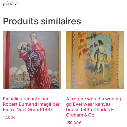
général
Produits similaires
Richelieu raconté par
A frog he would a wooing
Robert Burnand imagé par
go Ever wear kanvas
Pierre Noël Gründ 1937
books 0435 Charles E.
Graham & Co
12,00
€
150,00
€