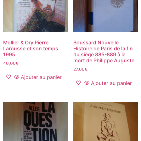
Mollier & Ory Pierre
Boussard Nouvelle
Larousse et son temps
Histoire de Paris de la fin
1995
du siège 885-889 à la
mort de Philippe Auguste
40,00
€
27,00
€
Ajouter au panier
Ajouter au panier