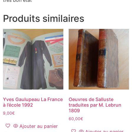
très bon état
Produits similaires
Yves Gaulupeau La France
Oeuvres de Salluste
à l’école 1992
traduites par M. Lebrun
1809
9,00
€
60,00
€
Ajouter au panier
Ajouter au panier