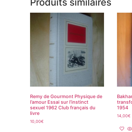
Produits similaires
Remy de Gourmont Physique de
Bakhar
l’amour Essai sur l’instinct
transf
sexuel 1962 Club français du
1954
livre
14,00
€
10,00
€