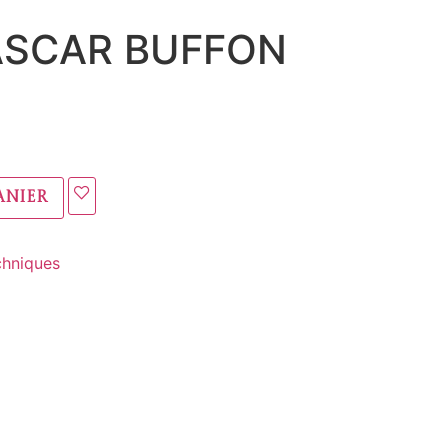
ASCAR BUFFON
anier
chniques