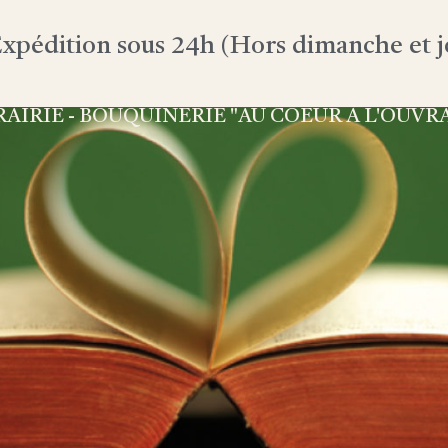
xpédition sous 24h (Hors dimanche et jo
RAIRIE - BOUQUINERIE "AU COEUR À L'OUVR