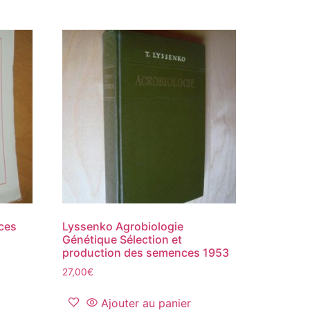
nces
Lyssenko Agrobiologie
Génétique Sélection et
production des semences 1953
27,00
€
Ajouter au panier