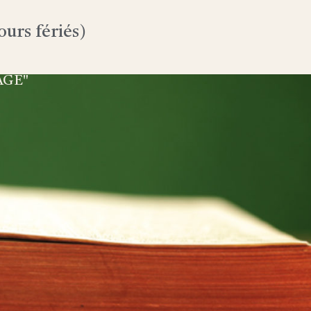
urs fériés)
AGE"