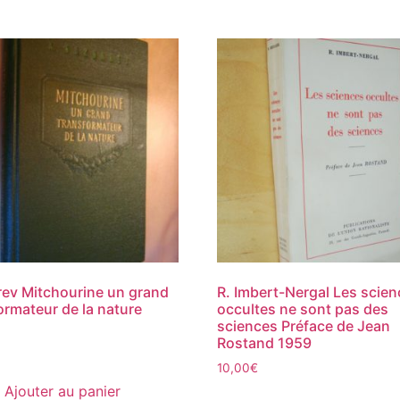
ev Mitchourine un grand
R. Imbert-Nergal Les scie
ormateur de la nature
occultes ne sont pas des
sciences Préface de Jean
Rostand 1959
10,00
€
Ajouter au panier