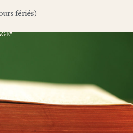
urs fériés)
AGE"