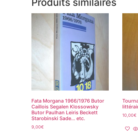
Produits similaires
Fata Morgana 1966/1976 Butor
Tourna
Caillois Segalen Klossowsky
littéra
Butor Paulhan Leiris Beckett
10,00
€
Starobinski Sade… etc.
9,00
€