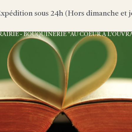
xpédition sous 24h (Hors dimanche et jo
RAIRIE - BOUQUINERIE "AU COEUR À L'OUVR