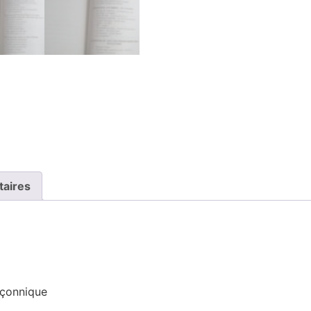
taires
açonnique