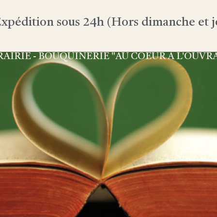
xpédition sous 24h (Hors dimanche et jo
RAIRIE - BOUQUINERIE "AU COEUR À L'OUVR