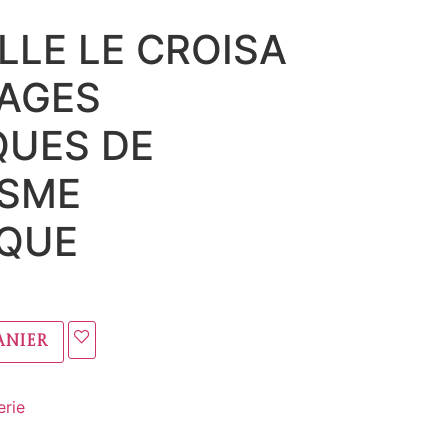
LLE LE CROISA
GAGES
QUES DE
ISME
QUE
anier
rie