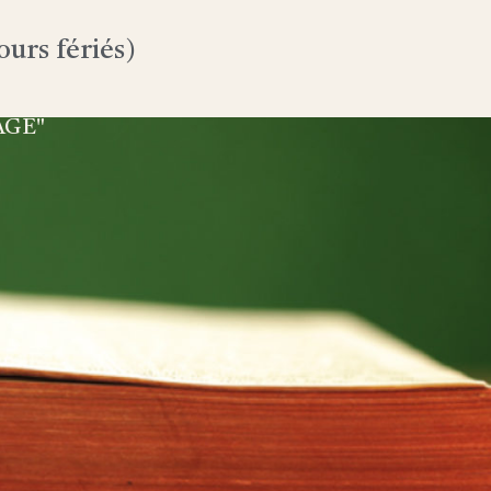
urs fériés)
AGE"