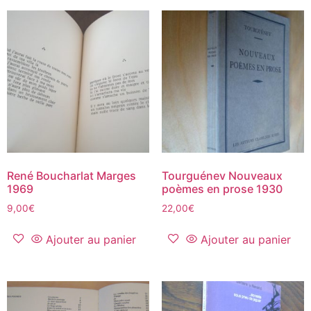
René Boucharlat Marges
Tourguénev Nouveaux
1969
poèmes en prose 1930
9,00
€
22,00
€
Ajouter au panier
Ajouter au panier