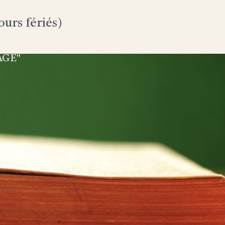
urs fériés)
AGE"