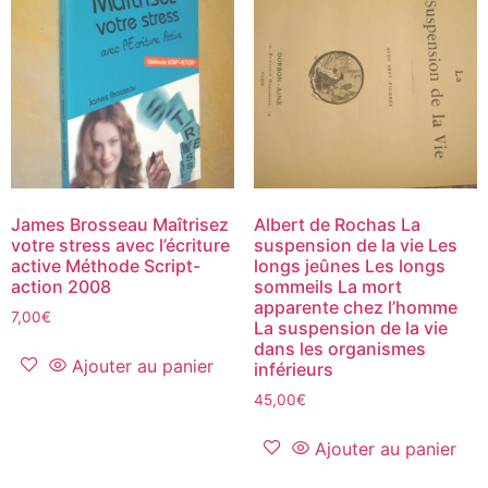
James Brosseau Maîtrisez
Albert de Rochas La
votre stress avec l’écriture
suspension de la vie Les
active Méthode Script-
longs jeûnes Les longs
action 2008
sommeils La mort
apparente chez l’homme
7,00
€
La suspension de la vie
dans les organismes
Ajouter au panier
inférieurs
45,00
€
Ajouter au panier