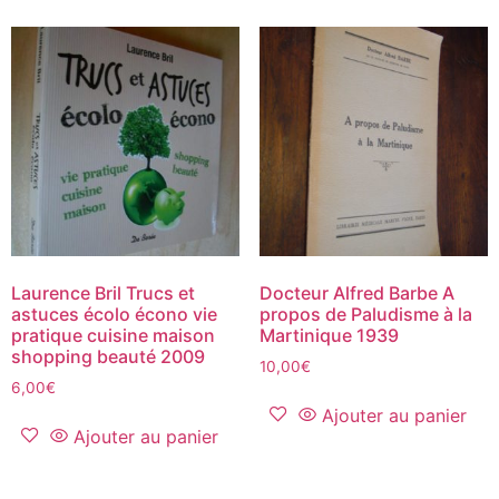
Laurence Bril Trucs et
Docteur Alfred Barbe A
astuces écolo écono vie
propos de Paludisme à la
pratique cuisine maison
Martinique 1939
shopping beauté 2009
10,00
€
6,00
€
Ajouter au panier
Ajouter au panier