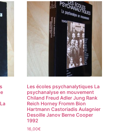
es
Les écoles psychanalytiques La
de
psychanalyse en mouvement
Chiland Freud Adler Jung Rank
 La
Reich Horney Fromm Bion
Hartmann Castoriadis Aulagnier
Desoille Janov Berne Cooper
1992
16,00
€