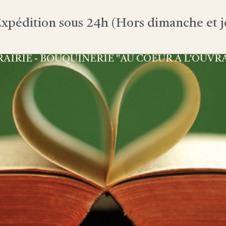
xpédition sous 24h (Hors dimanche et jo
RAIRIE - BOUQUINERIE "AU COEUR À L'OUVR