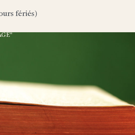
urs fériés)
AGE"