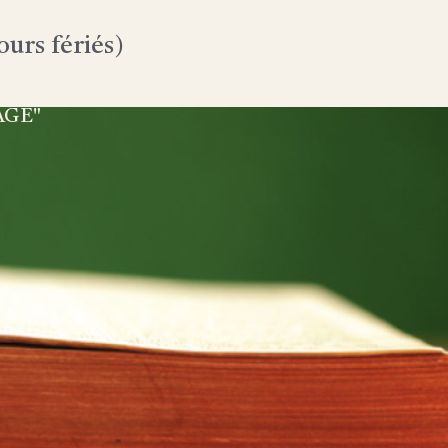
urs fériés)
AGE"