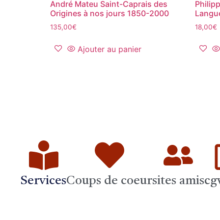
André Mateu Saint-Caprais des
Philip
Origines à nos jours 1850-2000
Langue
135,00
€
18,00
€
Ajouter au panier
Services
Coups de coeur
sites amis
cg