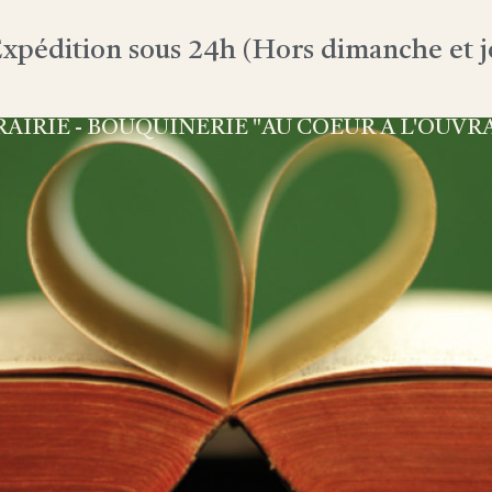
xpédition sous 24h (Hors dimanche et jo
RAIRIE - BOUQUINERIE "AU COEUR À L'OUVR