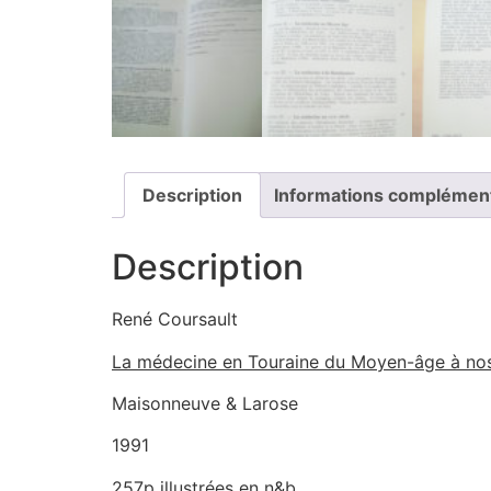
Description
Informations complémen
Description
René Coursault
La médecine en Touraine du Moyen-âge à nos
Maisonneuve & Larose
1991
257p illustrées en n&b