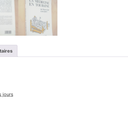
taires
 jours