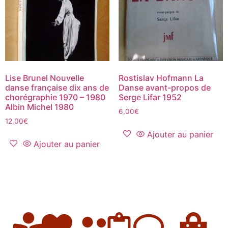
Lise Brunel Nouvelle
Rostislav Hofmann La
danse française dix ans de
Danse avant-propos de
chorégraphie 1970 – 1980
Serge Lifar 1952
Albin Michel 1980
6,00
€
12,00
€
Ajouter au panier
Ajouter au panier