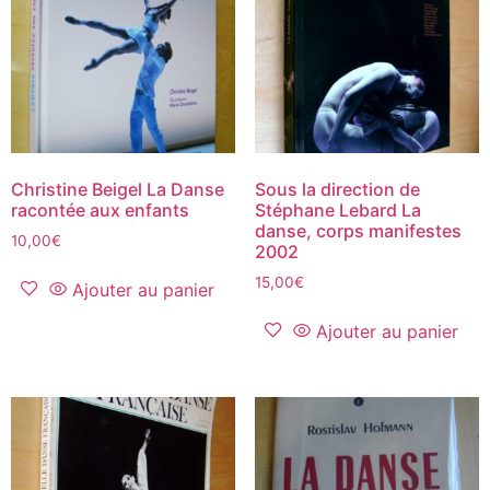
Christine Beigel La Danse
Sous la direction de
racontée aux enfants
Stéphane Lebard La
danse, corps manifestes
10,00
€
2002
15,00
€
Ajouter au panier
Ajouter au panier