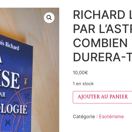
RICHARD 
PAR L’AS
COMBIEN 
DURERA-T
10,00
€
1 en stock
Ajouter au panier
Catégorie :
Esotérisme