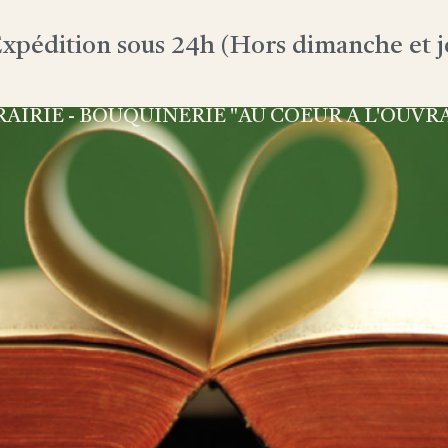
xpédition sous 24h (Hors dimanche et jo
RAIRIE - BOUQUINERIE "AU COEUR À L'OUVR