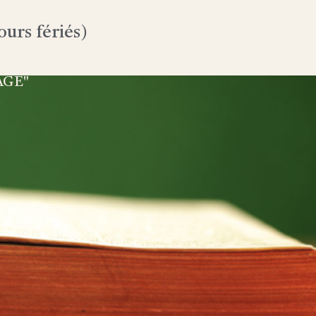
urs fériés)
AGE"