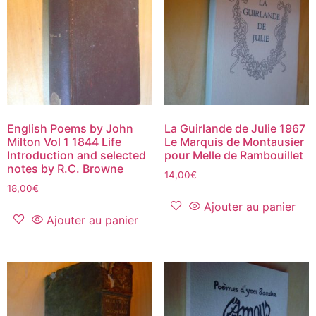
English Poems by John
La Guirlande de Julie 1967
Milton Vol 1 1844 Life
Le Marquis de Montausier
Introduction and selected
pour Melle de Rambouillet
notes by R.C. Browne
14,00
€
18,00
€
Ajouter au panier
Ajouter au panier