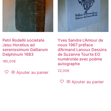
Petri Rodellii societate
Yves Sandre L’Amour de
Jesu Horatius ad
nous 1967 préface
serenissimum Galliarum
d’Armand Lanoux Dessins
Delphinum 1683
de Suzanne Tourte EO
numérotée avec poème
180,00
€
autographe
22,00
€
Ajouter au panier
Ajouter au panier