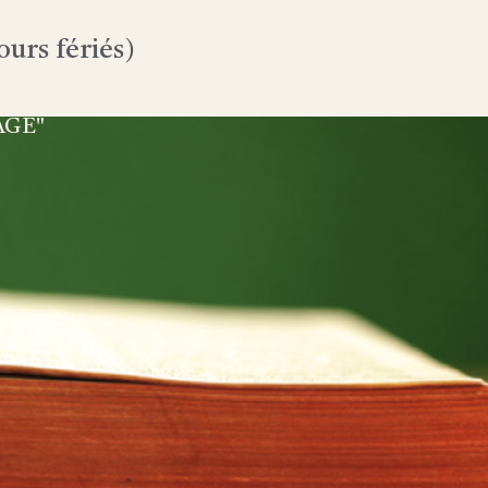
urs fériés)
AGE"