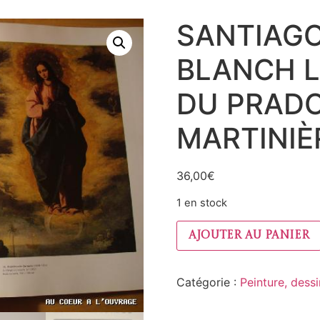
SANTIAG
BLANCH L
DU PRADO
MARTINIÈ
36,00
€
1 en stock
Ajouter au panier
Catégorie :
Peinture, dess