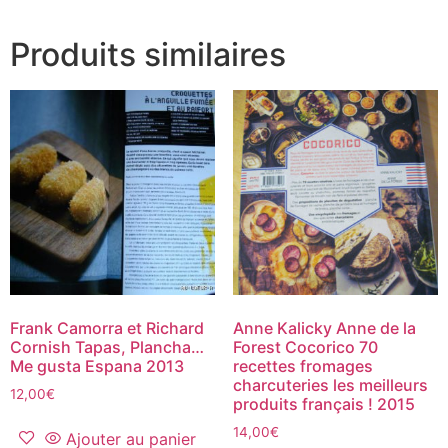
Produits similaires
Frank Camorra et Richard
Anne Kalicky Anne de la
Cornish Tapas, Plancha…
Forest Cocorico 70
Me gusta Espana 2013
recettes fromages
charcuteries les meilleurs
12,00
€
produits français ! 2015
14,00
€
Ajouter au panier