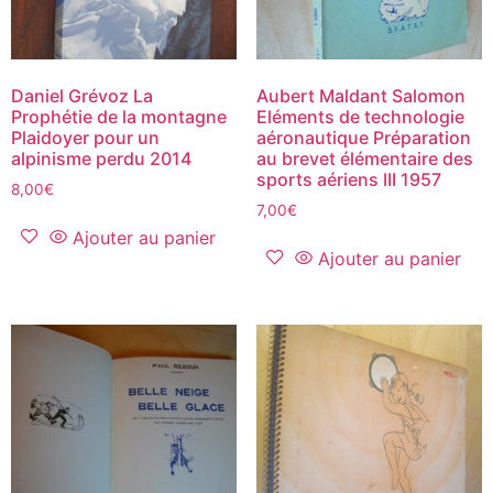
Daniel Grévoz La
Aubert Maldant Salomon
Prophétie de la montagne
Eléments de technologie
Plaidoyer pour un
aéronautique Préparation
alpinisme perdu 2014
au brevet élémentaire des
sports aériens III 1957
8,00
€
7,00
€
Ajouter au panier
Ajouter au panier