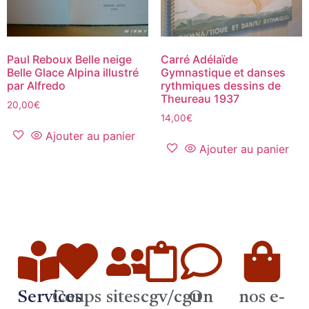
Paul Reboux Belle neige
Carré Adélaïde
Belle Glace Alpina illustré
Gymnastique et danses
par Alfredo
rythmiques dessins de
Theureau 1937
20,00
€
14,00
€
Ajouter au panier
Ajouter au panier
Services
Coups
sites
cgv/cgu
On
nos e-