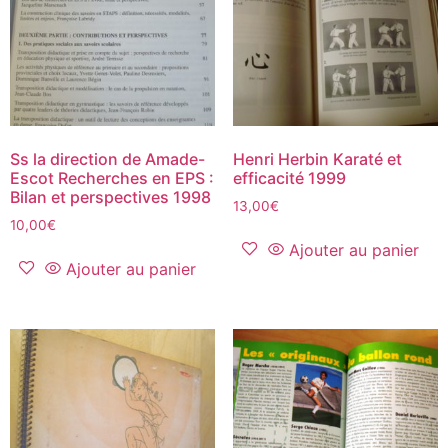
Ss la direction de Amade-
Henri Herbin Karaté et
Escot Recherches en EPS :
efficacité 1999
Bilan et perspectives 1998
13,00
€
10,00
€
Ajouter au panier
Ajouter au panier