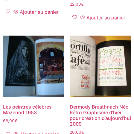
22,00
€
Ajouter au panier
Ajouter au panier
Les peintres célèbres
Dermody Breathnach Néo
Mazenod 1953
Rétro Graphisme d’hier
pour création d’aujourd’hui
68,00
€
2009
20,00
€