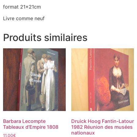
format 21x21cm
Livre comme neuf
Produits similaires
Barbara Lecompte
Druick Hoog Fantin-Latour
Tableaux d’Empire 1808
1982 Réunion des musées
nationaux
11,00
€