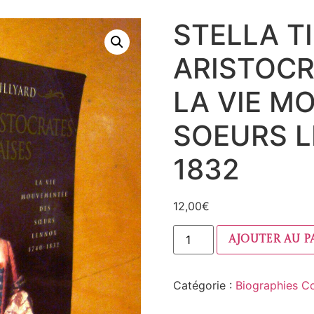
STELLA T
ARISTOCR
LA VIE M
SOEURS L
1832
12,00
€
Ajouter au p
Catégorie :
Biographies C