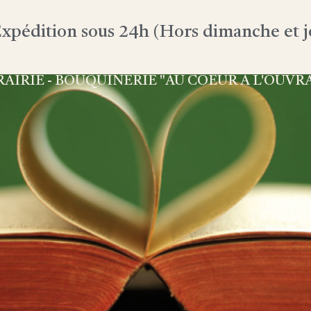
xpédition sous 24h (Hors dimanche et jo
RAIRIE - BOUQUINERIE "AU COEUR À L'OUVR