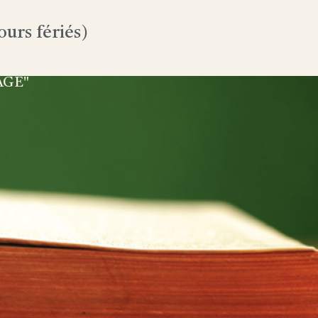
urs fériés)
AGE"