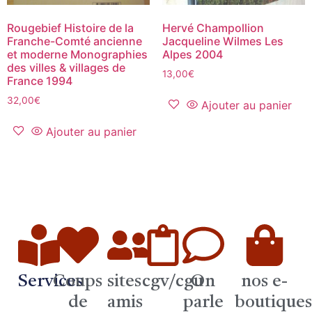
Rougebief Histoire de la
Hervé Champollion
Franche-Comté ancienne
Jacqueline Wilmes Les
et moderne Monographies
Alpes 2004
des villes & villages de
13,00
€
France 1994
32,00
€
Ajouter au panier
Ajouter au panier
Services
Coups
sites
cgv/cgu
On
nos e-
de
amis
parle
boutique