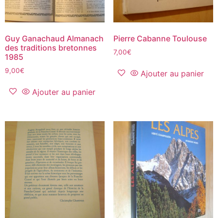
Guy Ganachaud Almanach
Pierre Cabanne Toulouse
des traditions bretonnes
7,00
€
1985
9,00
€
Ajouter au panier
Ajouter au panier