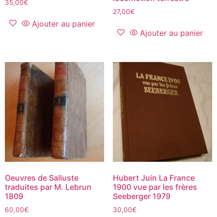
35,00
€
27,00
€
Ajouter au panier
Ajouter au panier
Oeuvres de Salluste
Hubert Juin La France
traduites par M. Lebrun
1900 vue par les frères
1809
Seeberger 1979
60,00
€
30,00
€