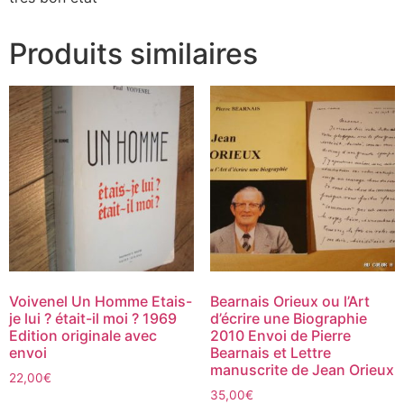
Produits similaires
Voivenel Un Homme Etais-
Bearnais Orieux ou l’Art
je lui ? était-il moi ? 1969
d’écrire une Biographie
Edition originale avec
2010 Envoi de Pierre
envoi
Bearnais et Lettre
manuscrite de Jean Orieux
22,00
€
35,00
€