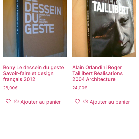
Bony Le dessein du geste
Alain Orlandini Roger
Savoir-faire et design
Taillibert Réalisations
français 2012
2004 Architecture
28,00
€
24,00
€
Ajouter au panier
Ajouter au panier