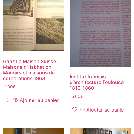
Ganz La Maison Suisse
Maisons d’Habitation
Manoirs et maisons de
Institut français
corporations 1963
d’architecture Toulouse
11,00
€
1810-1860
15,00
€
Ajouter au panier
Ajouter au panier