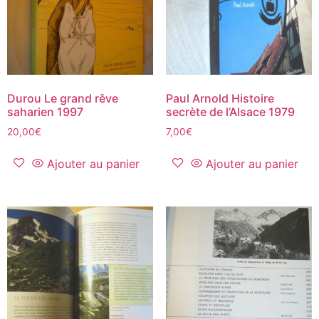
Durou Le grand rêve
Paul Arnold Histoire
saharien 1997
secrète de l’Alsace 1979
20,00
€
7,00
€
Ajouter au panier
Ajouter au panier