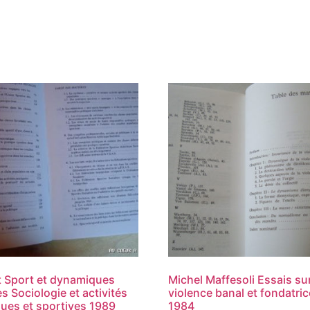
t Sport et dynamiques
Michel Maffesoli Essais sur
es Sociologie et activités
violence banal et fondatric
ues et sportives 1989
1984