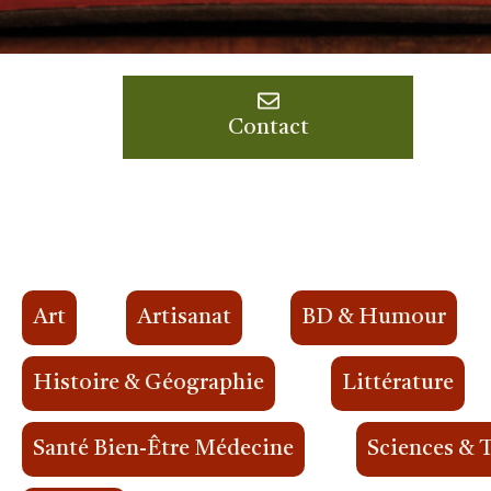
Contact
Art
Artisanat
BD & Humour
Histoire & Géographie
Littérature
Santé Bien-Être Médecine
Sciences & 