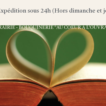
xpédition sous 24h (Hors dimanche et jo
RAIRIE - BOUQUINERIE "AU COEUR À L'OUVR