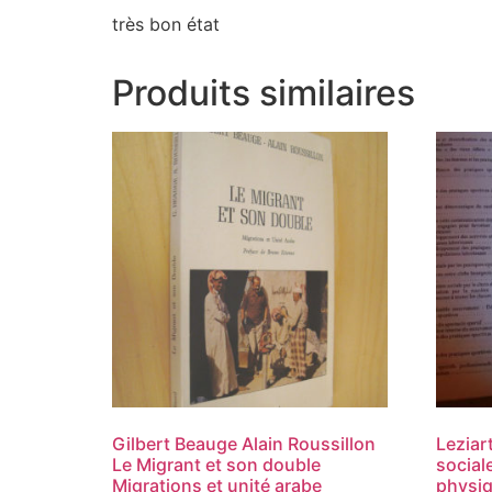
très bon état
Produits similaires
Gilbert Beauge Alain Roussillon
Leziar
Le Migrant et son double
social
Migrations et unité arabe
physiq