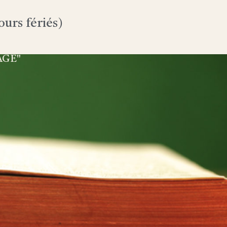
urs fériés)
AGE"