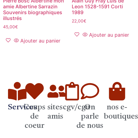
Pierre Bosc Albertine mon
Alain Guy Fray Luis de
amie Albertine Sarrazin
Leon 1528-1591 Corti
Souvenirs biographiques
1989
illustrés
22,00
€
45,00
€
Ajouter au panier
Ajouter au panier
Services
Coups
sites
cgv/cgu
On
nos e-
de
amis
parle
boutique
coeur
de nous