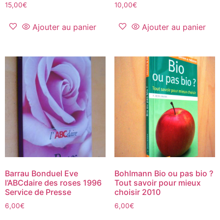
15,00
€
10,00
€
Ajouter au panier
Ajouter au panier
Barrau Bonduel Eve
Bohlmann Bio ou pas bio ?
l’ABCdaire des roses 1996
Tout savoir pour mieux
Service de Presse
choisir 2010
6,00
€
6,00
€