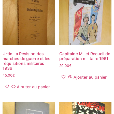
Urtin La Révision des
Capitaine Millet Recueil de
marchés de guerre et les
préparation militaire 1961
réquisitions militaires
20,00
€
1936
45,00
€
Ajouter au panier
Ajouter au panier