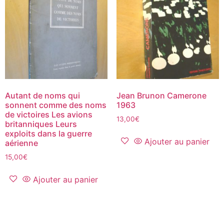
Autant de noms qui
Jean Brunon Camerone
sonnent comme des noms
1963
de victoires Les avions
13,00
€
britanniques Leurs
exploits dans la guerre
Ajouter au panier
aérienne
15,00
€
Ajouter au panier