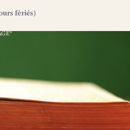
urs fériés)
AGE"