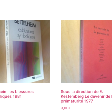
heim les blessures
Sous la direction de E.
liques 1981
Kestemberg Le devenir de 
prématurité 1977
9,00
€