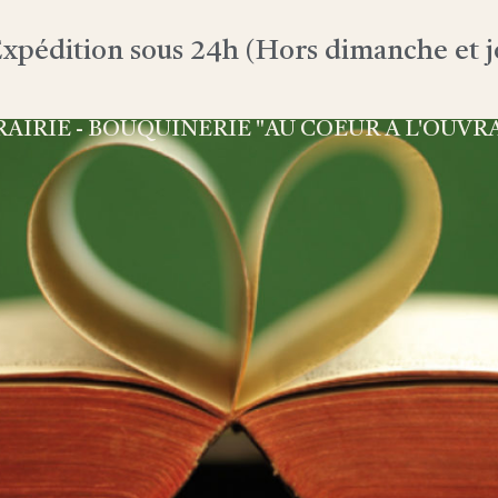
xpédition sous 24h (Hors dimanche et jo
RAIRIE - BOUQUINERIE "AU COEUR À L'OUVR