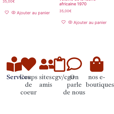
35,00
€
africaine 1970
35,00
€
Ajouter au panier
Ajouter au panier
Services
Coups
sites
cgv/cgu
On
nos e-
de
amis
parle
boutique
coeur
de nous