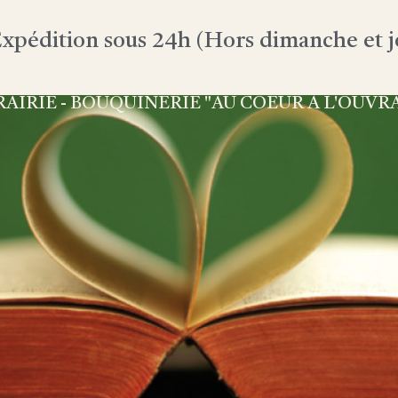
xpédition sous 24h (Hors dimanche et jo
RAIRIE - BOUQUINERIE "AU COEUR À L'OUVR