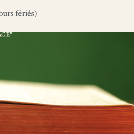
urs fériés)
AGE"