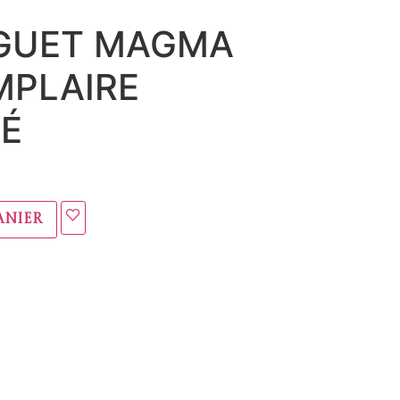
AGUET MAGMA
MPLAIRE
É
anier