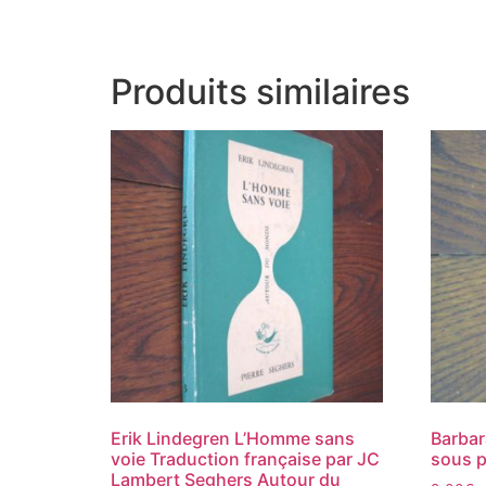
Produits similaires
Erik Lindegren L’Homme sans
Barbar
voie Traduction française par JC
sous p
Lambert Seghers Autour du