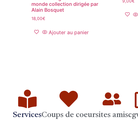
9,00
€
monde collection dirigée par
Alain Bosquet
18,00
€
Ajouter au panier
Services
Coups de coeur
sites amis
cg