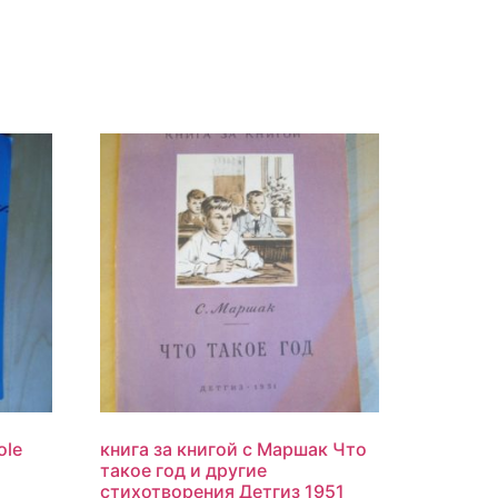
ole
книга за книгой с Маршак Что
такое год и другие
стихотворения Детгиз 1951