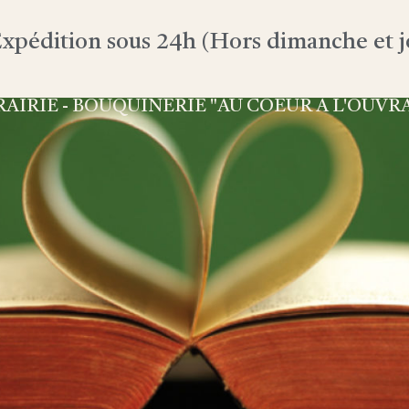
xpédition sous 24h (Hors dimanche et jo
RAIRIE - BOUQUINERIE "AU COEUR À L'OUVR