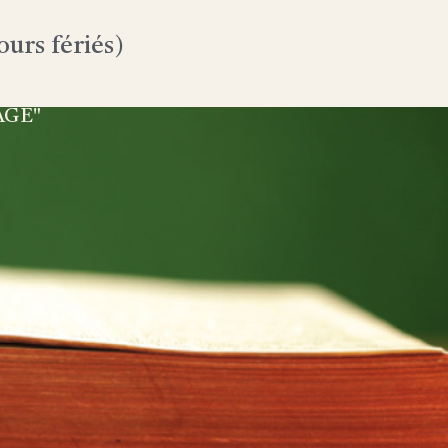
urs fériés)
AGE"