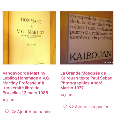
Vandevoorde Martiny
La Grande Mosquée de
Leblicq Hommage à V.G.
Kairouan texte Paul Sebag
Martiny Professeur à
Photographies André
l’université libre de
Martin 1977
Bruxelles 13 mars 1985
14,00
€
18,00
€
Ajouter au panier
Ajouter au panier