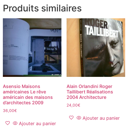
Produits similaires
Asensio Maisons
Alain Orlandini Roger
américaines Le rêve
Taillibert Réalisations
américain des maisons
2004 Architecture
d’architectes 2009
24,00
€
36,00
€
Ajouter au panier
Ajouter au panier