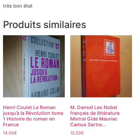
très bon état
Produits similaires
Henri Coulet Le Roman
M. Dansel Les Nobel
jusqu’à la Révolution tome
français de littérature
1 Histoire du roman en
Mistral Gide Mauriac
France
Camus Sartre…
14,00
€
12,00
€