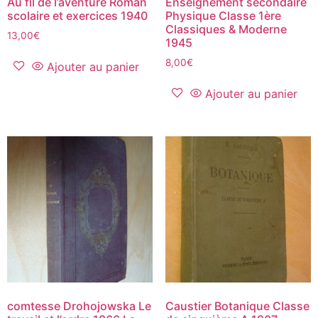
Au fil de l’aventure Roman
Enseignement secondaire
scolaire et exercices 1940
Physique Classe 1ère
Classiques & Moderne
13,00
€
1945
8,00
€
Ajouter au panier
Ajouter au panier
comtesse Drohojowska Le
Caustier Botanique Classe