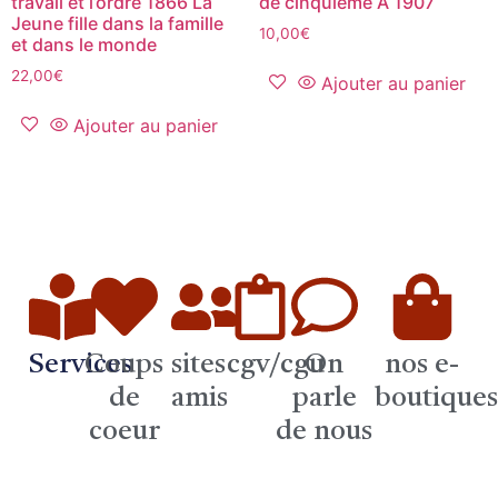
travail et l’ordre 1866 La
de cinquième A 1907
Jeune fille dans la famille
10,00
€
et dans le monde
22,00
€
Ajouter au panier
Ajouter au panier
Services
Coups
sites
cgv/cgu
On
nos e-
de
amis
parle
boutique
coeur
de nous