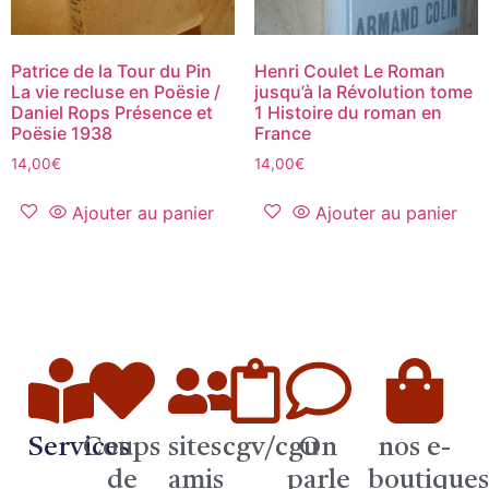
Patrice de la Tour du Pin
Henri Coulet Le Roman
La vie recluse en Poësie /
jusqu’à la Révolution tome
Daniel Rops Présence et
1 Histoire du roman en
Poësie 1938
France
14,00
€
14,00
€
Ajouter au panier
Ajouter au panier
Services
Coups
sites
cgv/cgu
On
nos e-
de
amis
parle
boutique