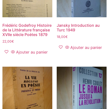
Frédéric Godefroy Histoire
Jansky Introduction au
de la Littérature française
Turc 1949
XVIIe siècle Poètes 1879
18,00
€
22,00
€
Ajouter au panier
Ajouter au panier