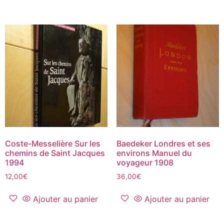
Coste-Messelière Sur les
Baedeker Londres et ses
chemins de Saint Jacques
environs Manuel du
1994
voyageur 1908
12,00
€
36,00
€
Ajouter au panier
Ajouter au panier