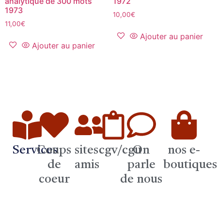
analytique de 300 mots
1972
1973
10,00
€
11,00
€
Ajouter au panier
Ajouter au panier
Services
Coups
sites
cgv/cgu
On
nos e-
de
amis
parle
boutique
coeur
de nous