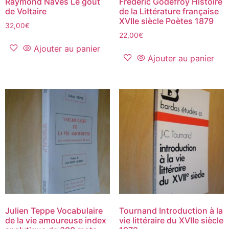
Raymond Naves Le goût
Frédéric Godefroy Histoire
de Voltaire
de la Littérature française
XVIIe siècle Poètes 1879
32,00
€
22,00
€
Ajouter au panier
Ajouter au panier
Julien Teppe Vocabulaire
Tournand Introduction à la
de la vie amoureuse index
vie littéraire du XVIIe siècle